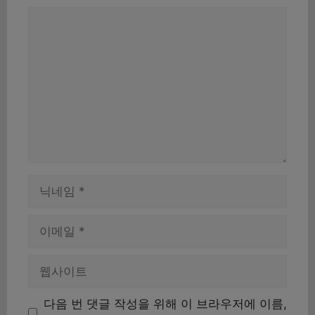
댓
글
이
름
이
메
일
웹
사
이
다음 번 댓글 작성을 위해 이 브라우저에 이름,