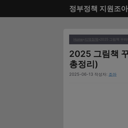
컨
정부정책 지원조아
텐
츠
로
건
너
Home
»
지역정책
»
2025 그림책 꾸
뛰
2025 그림책
기
총정리)
2025-06-13
작성자:
조아