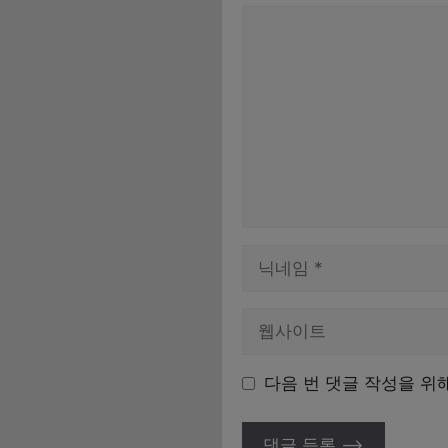
댓
글
이
름
다음 번 댓글 작성을 위