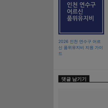
2026 인천 연수구 어르
신 품위유지비 지원 가이
드
댓글 남기기
댓
글