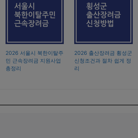
2026 서울시 북한이탈주
2026 출산장려금 횡성군
민 근속장려금 지원사업
신청조건과 절차 쉽게 정
총정리
리