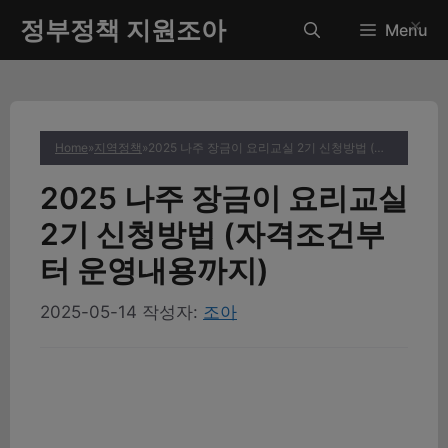
컨
정부정책 지원조아
✕
Menu
텐
츠
로
건
너
Home
»
지역정책
»
2025 나주 장금이 요리교실 2기 신청방법 (자격조건부터 운영내용까지)
뛰
기
2025 나주 장금이 요리교실
2기 신청방법 (자격조건부
터 운영내용까지)
2025-05-14
작성자:
조아