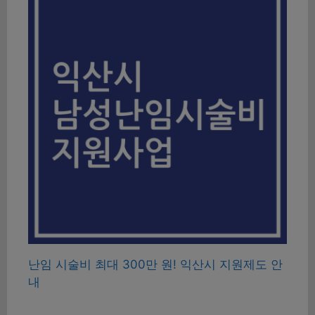
난임 시술비 최대 300만 원! 익산시 지원제도 안
내