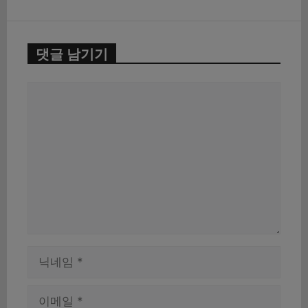
댓글 남기기
댓
글
이
름
이