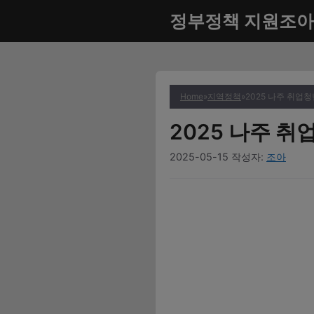
컨
정부정책 지원조아
텐
츠
로
건
너
Home
»
지역정책
»
2025 나주 취업
뛰
2025 나주 
기
2025-05-15
작성자:
조아