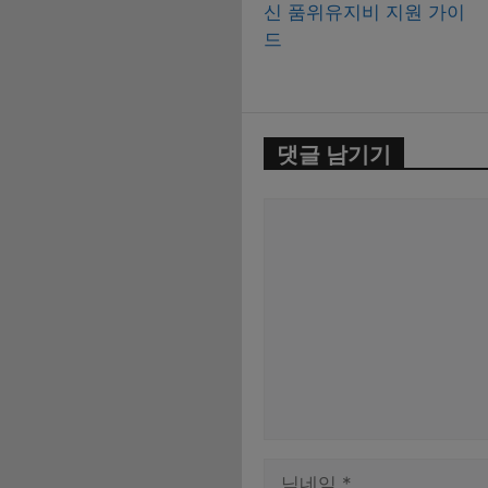
신 품위유지비 지원 가이
드
댓글 남기기
댓
글
이