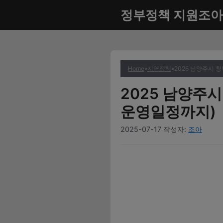
컨
정부정책 지원조아
텐
츠
로
건
너
Home
»
지역정책
»
2025 남양주시
뛰
2025 남양주
기
운영일정까지)
2025-07-17
작성자:
조아