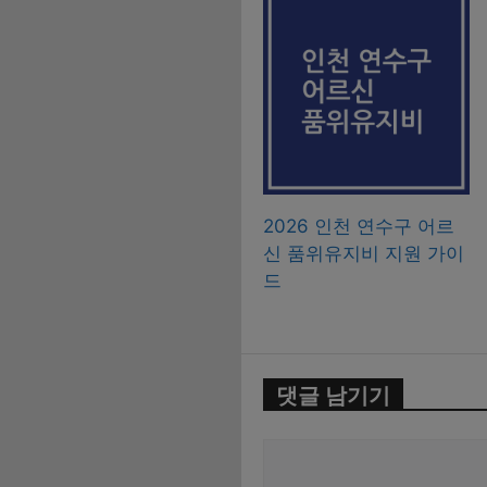
2026 인천 연수구 어르
신 품위유지비 지원 가이
드
댓글 남기기
댓
글