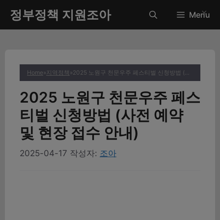
컨
정부정책 지원조아
✕
Menu
텐
츠
로
건
너
Home
»
지역정책
»
2025 노원구 천문우주 페스티벌 신청방법 (사전 예약 및 현장 접수 안내)
뛰
기
2025 노원구 천문우주 페스
티벌 신청방법 (사전 예약
및 현장 접수 안내)
2025-04-17
작성자:
조아