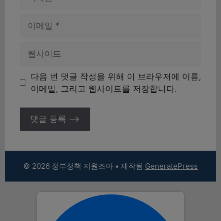
름
이
메
일
웹
사
이
다음 번 댓글 작성을 위해 이 브라우저에 이름,
트
이메일, 그리고 웹사이트를 저장합니다.
© 2026 정부정책 지원조아
• 제작됨
GeneratePress