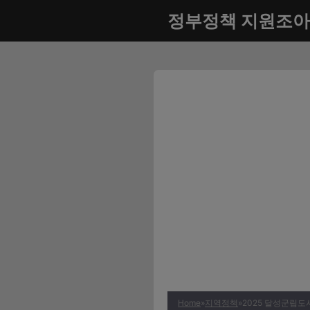
컨
정부정책 지원조아
텐
츠
로
건
너
뛰
기
Home
»
지역정책
»
2025 달성군립