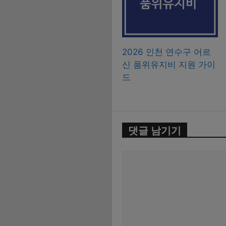
2026 인천 연수구 어르
신 품위유지비 지원 가이
드
댓글 남기기
댓
글