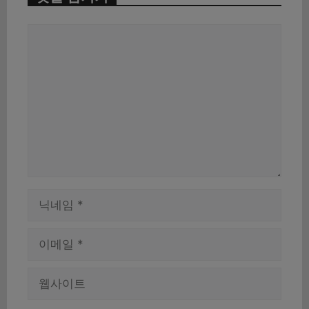
댓
글
이
름
이
메
일
웹
사