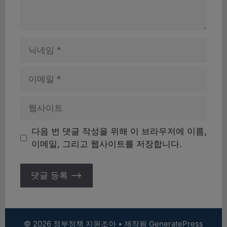
이
름
이
메
일
웹
사
이
다음 번 댓글 작성을 위해 이 브라우저에 이름,
트
이메일, 그리고 웹사이트를 저장합니다.
© 2026 정부정책 지원조아
• 제작됨
GeneratePress