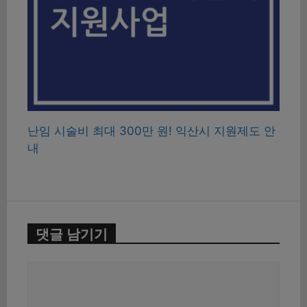
난임 시술비 최대 300만 원! 익산시 지원제도 안
내
댓글 남기기
댓
글