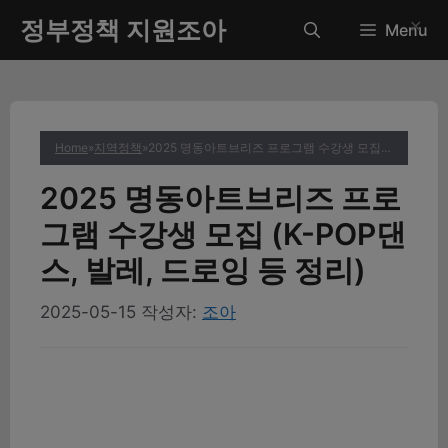
컨
정부정책 지원조아
✕
Menu
텐
츠
로
건
너
Home
»
지역정책
»
2025 명동아트브리즈 프로그램 수강생 모집 (K-POP댄스, 발레, 드로잉 등 정리)
뛰
기
2025 명동아트브리즈 프로
그램 수강생 모집 (K-POP댄
스, 발레, 드로잉 등 정리)
2025-05-15
작성자:
조아