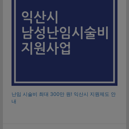
난임 시술비 최대 300만 원! 익산시 지원제도 안
내