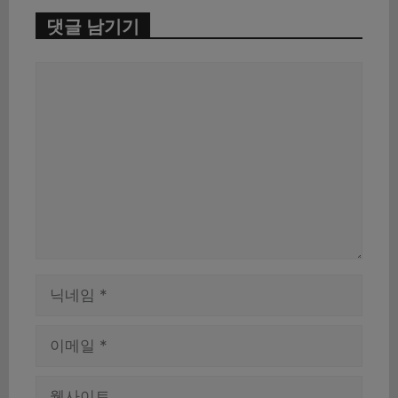
댓글 남기기
댓
글
이
름
이
메
일
웹