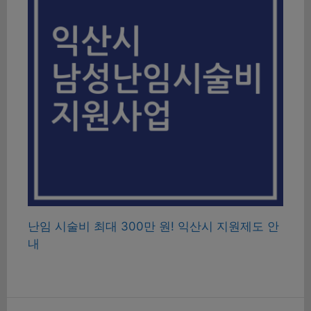
난임 시술비 최대 300만 원! 익산시 지원제도 안
내