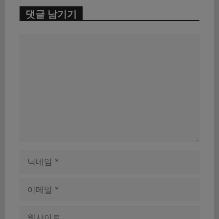
댓글 남기기
댓
글
이
름
이
메
일
웹