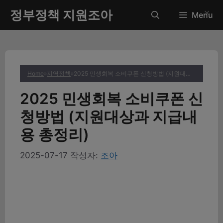
컨
정부정책 지원조아
✕
Menu
텐
츠
로
건
너
Home
»
지역정책
»
2025 민생회복 소비쿠폰 신청방법 (지원대상과 지급내용 총정리)
뛰
기
2025 민생회복 소비쿠폰 신
청방법 (지원대상과 지급내
용 총정리)
2025-07-17
작성자:
조아