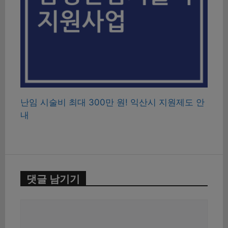
난임 시술비 최대 300만 원! 익산시 지원제도 안
내
댓글 남기기
댓
글