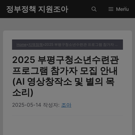
컨
정부정책 지원조아
✕
Menu
텐
츠
로
건
너
Home
»
지역정책
»
2025 부평구청소년수련관 프로그램 참가자 모집 안내 (AI 영상창작소 및 별의 목소리)
뛰
기
2025 부평구청소년수련관
프로그램 참가자 모집 안내
(AI 영상창작소 및 별의 목
소리)
2025-05-14
작성자:
조아