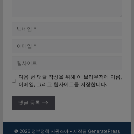
이
름
이
메
일
웹
사
이
다음 번 댓글 작성을 위해 이 브라우저에 이름,
트
이메일, 그리고 웹사이트를 저장합니다.
© 2026 정부정책 지원조아
• 제작됨
GeneratePress