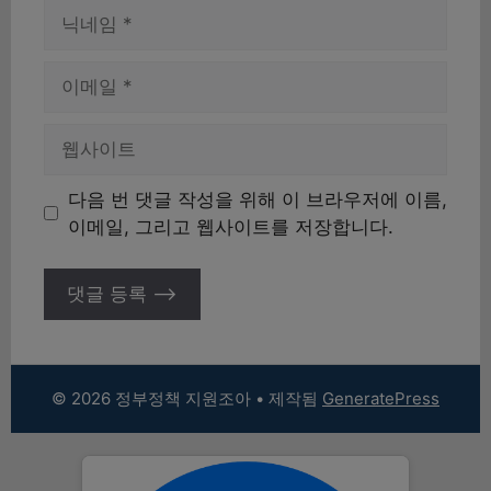
이
름
이
메
일
웹
사
이
다음 번 댓글 작성을 위해 이 브라우저에 이름,
트
이메일, 그리고 웹사이트를 저장합니다.
© 2026 정부정책 지원조아
• 제작됨
GeneratePress