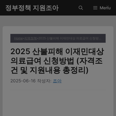
컨
정부정책 지원조아
✕
Menu
텐
츠
로
건
너
Home
»
지역정책
»
2025 산불피해 이재민대상 의료급여 신청방법 (자격조건 및 지원내용 총정리)
뛰
기
2025 산불피해 이재민대상
의료급여 신청방법 (자격조
건 및 지원내용 총정리)
2025-06-16
작성자:
조아