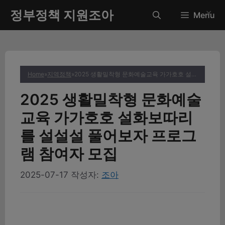
컨
정부정책 지원조아
✕
Menu
텐
츠
로
건
너
Home
»
지역정책
»
2025 생활밀착형 문화예술교육 가가호호 설화보따리를 설설설 풀어보자 프로그램 참여자 모집
뛰
기
2025 생활밀착형 문화예술
교육 가가호호 설화보따리
를 설설설 풀어보자 프로그
램 참여자 모집
2025-07-17
작성자:
조아