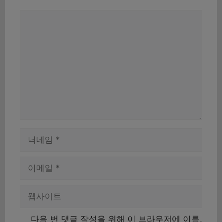
댓
글
이
름
이
메
일
웹
사
이
다음 번 댓글 작성을 위해 이 브라우저에 이름,