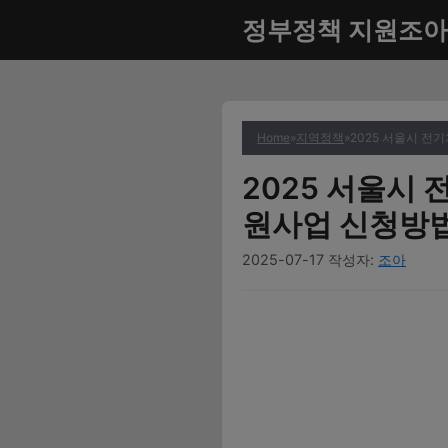
컨
정부정책 지원조아
텐
츠
로
건
너
Home
»
지역정책
»
2025 서울시 전
뛰
2025 서울시
기
원사업 신청방법
2025-07-17
작성자:
조아