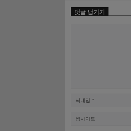
댓글 남기기
댓
글
이
름