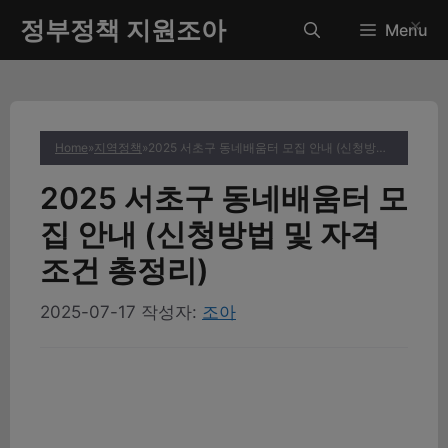
컨
정부정책 지원조아
✕
Menu
텐
츠
로
건
너
Home
»
지역정책
»
2025 서초구 동네배움터 모집 안내 (신청방법 및 자격조건 총정리)
뛰
기
2025 서초구 동네배움터 모
집 안내 (신청방법 및 자격
조건 총정리)
2025-07-17
작성자:
조아