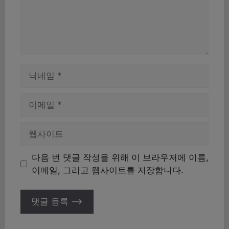
이
름
이
메
일
웹
사
이
다음 번 댓글 작성을 위해 이 브라우저에 이름,
트
이메일, 그리고 웹사이트를 저장합니다.