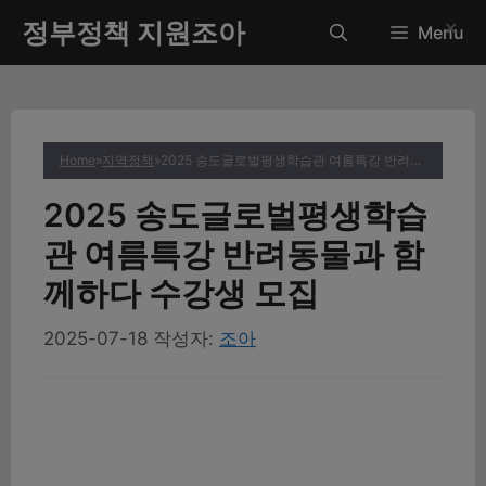
컨
정부정책 지원조아
✕
Menu
텐
츠
로
건
너
Home
»
지역정책
»
2025 송도글로벌평생학습관 여름특강 반려동물과 함께하다 수강생 모집
뛰
기
2025 송도글로벌평생학습
관 여름특강 반려동물과 함
께하다 수강생 모집
2025-07-18
작성자:
조아