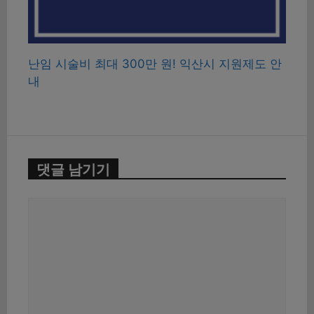
난임 시술비 최대 300만 원! 익산시 지원제도 안
내
댓글 남기기
댓
글