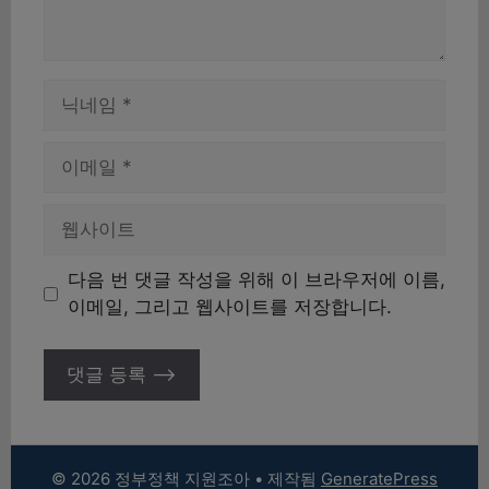
이
름
이
메
일
웹
사
이
다음 번 댓글 작성을 위해 이 브라우저에 이름,
트
이메일, 그리고 웹사이트를 저장합니다.
© 2026 정부정책 지원조아
• 제작됨
GeneratePress