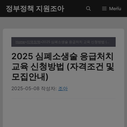
컨
정부정책 지원조아
✕
Menu
텐
츠
로
건
너
Home
»
지역정책
»
2025 심폐소생술 응급처치 교육 신청방법 (자격조건 및 모집안내)
뛰
기
2025 심폐소생술 응급처치
교육 신청방법 (자격조건 및
모집안내)
2025-05-08
작성자:
조아