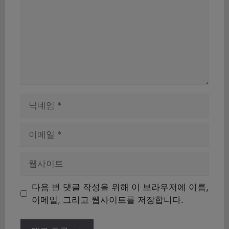
이
름
이
메
일
웹
사
이
다음 번 댓글 작성을 위해 이 브라우저에 이름,
트
이메일, 그리고 웹사이트를 저장합니다.