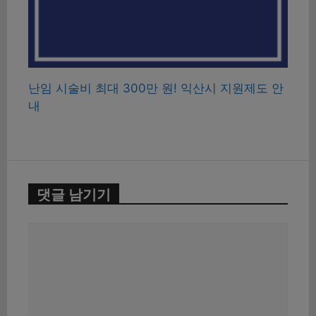
난임 시술비 최대 300만 원! 익산시 지원제도 안
내
댓글 남기기
댓
글