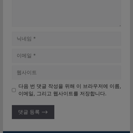
이
름
이
메
일
웹
사
이
다음 번 댓글 작성을 위해 이 브라우저에 이름,
트
이메일, 그리고 웹사이트를 저장합니다.