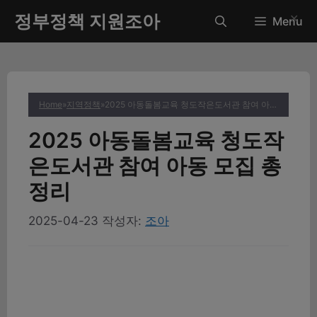
컨
정부정책 지원조아
✕
Menu
텐
츠
로
건
너
Home
»
지역정책
»
2025 아동돌봄교육 청도작은도서관 참여 아동 모집 총정리
뛰
기
2025 아동돌봄교육 청도작
은도서관 참여 아동 모집 총
정리
2025-04-23
작성자:
조아