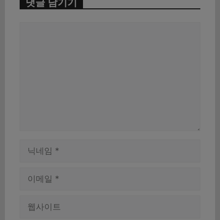
댓글 남기기
댓
글
이
름
이
메
일
웹
사