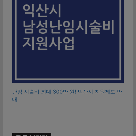
난임 시술비 최대 300만 원! 익산시 지원제도 안
내