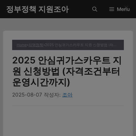
컨
정부정책 지원조아
✕
Menu
텐
츠
로
건
너
Home
»
지역정책
»
2025 안심귀가스카우트 지원 신청방법 (자격조건부터 운영시간까지)
뛰
기
2025 안심귀가스카우트 지
원 신청방법 (자격조건부터
운영시간까지)
2025-08-07
작성자:
조아