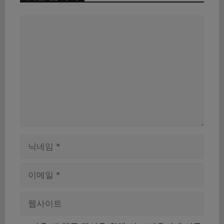
댓
글
이
름
이
메
일
웹
사
이