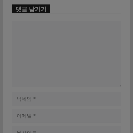
댓글 남기기
댓
글
이
름
이
메
일
웹