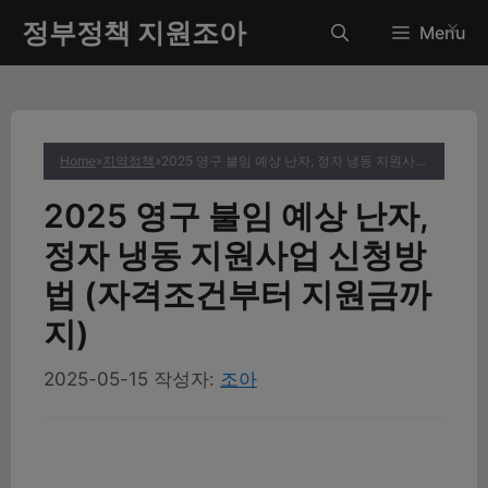
컨
정부정책 지원조아
✕
Menu
텐
츠
로
건
너
Home
»
지역정책
»
2025 영구 불임 예상 난자, 정자 냉동 지원사업 신청방법 (자격조건부터 지원금까지)
뛰
기
2025 영구 불임 예상 난자,
정자 냉동 지원사업 신청방
법 (자격조건부터 지원금까
지)
2025-05-15
작성자:
조아