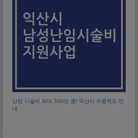
난임 시술비 최대 300만 원! 익산시 지원제도 안
내