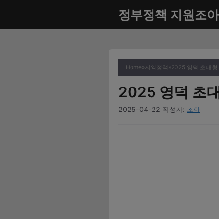
컨
정부정책 지원조아
텐
츠
로
건
너
Home
»
지역정책
»
2025 영덕 초대
뛰
2025 영덕 
기
2025-04-22
작성자:
조아