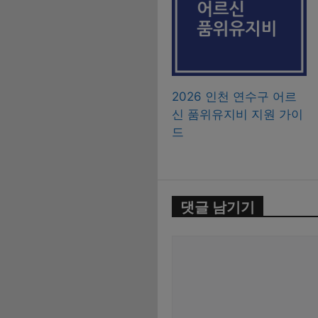
2026 인천 연수구 어르
신 품위유지비 지원 가이
드
댓글 남기기
댓
글