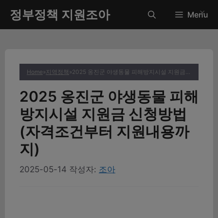
컨
정부정책 지원조아
✕
Menu
텐
츠
로
건
너
Home
»
지역정책
»
2025 옹진군 야생동물 피해방지시설 지원금 신청방법 (자격조건부터 지원내용까지)
뛰
기
2025 옹진군 야생동물 피해
방지시설 지원금 신청방법
(자격조건부터 지원내용까
지)
2025-05-14
작성자:
조아