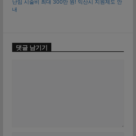
난임 시술비 최대 300만 원! 익산시 지원제도 안
내
댓글 남기기
댓
글
이