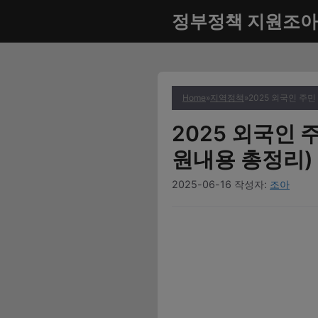
컨
정부정책 지원조아
텐
츠
로
건
너
Home
»
지역정책
»
2025 외국인 주
뛰
2025 외국인
기
원내용 총정리)
2025-06-16
작성자:
조아