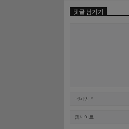
댓글 남기기
댓
글
이
름