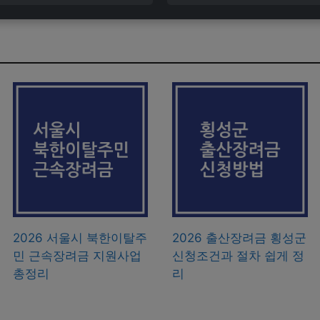
2026 서울시 북한이탈주
2026 출산장려금 횡성군
민 근속장려금 지원사업
신청조건과 절차 쉽게 정
총정리
리