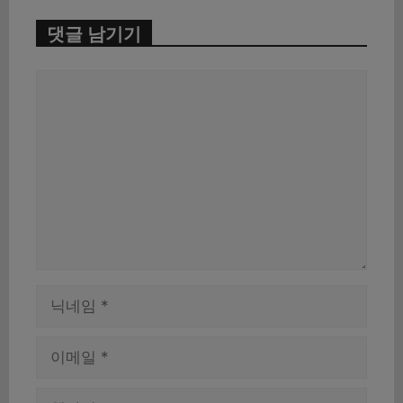
댓글 남기기
댓
글
이
름
이
메
일
웹