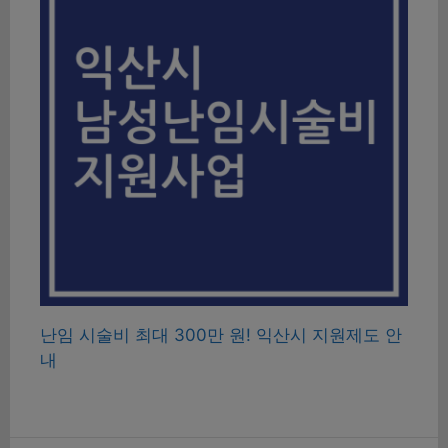
난임 시술비 최대 300만 원! 익산시 지원제도 안
내