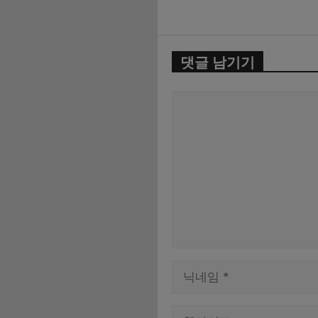
댓글 남기기
댓
글
이
름