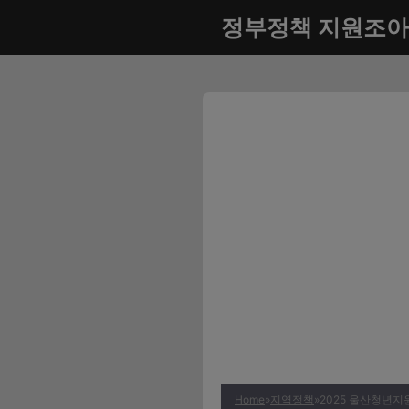
컨
정부정책 지원조아
텐
츠
로
건
너
뛰
기
Home
»
지역정책
»
2025 울산청년지