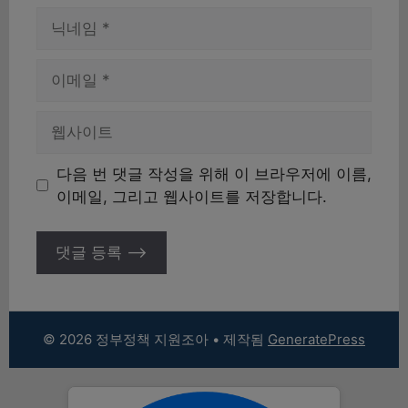
이
름
이
메
일
웹
사
이
다음 번 댓글 작성을 위해 이 브라우저에 이름,
트
이메일, 그리고 웹사이트를 저장합니다.
© 2026 정부정책 지원조아
• 제작됨
GeneratePress