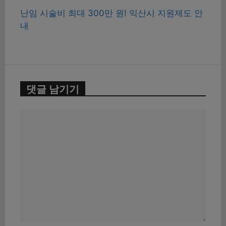
난임 시술비 최대 300만 원! 익산시 지원제도 안
내
댓글 남기기
댓
글