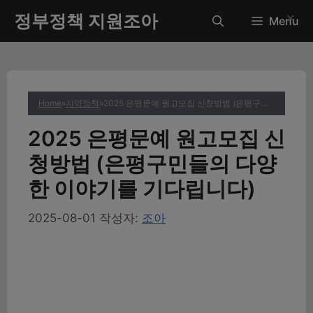
컨
정부정책 지원조아
✕
Menu
텐
츠
로
건
너
Home
»
지역정책
»
2025 은평문예 원고모집 신청방법 (은평구민들의 다양한 이야기를 기다립니다)
뛰
기
2025 은평문예 원고모집 신
청방법 (은평구민들의 다양
한 이야기를 기다립니다)
2025-08-01
작성자:
조아