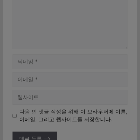
이
름
이
메
일
웹
사
이
다음 번 댓글 작성을 위해 이 브라우저에 이름,
트
이메일, 그리고 웹사이트를 저장합니다.