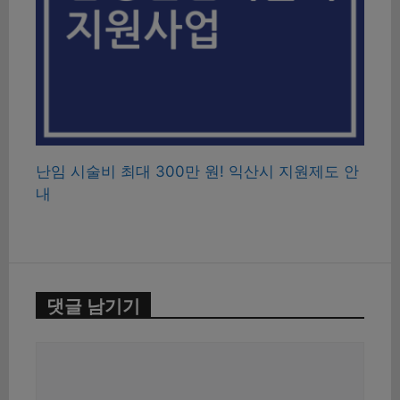
난임 시술비 최대 300만 원! 익산시 지원제도 안
내
댓글 남기기
댓
글