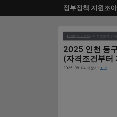
컨
정부정책 지원조아
텐
츠
로
건
너
Home
»
지역정책
»
2025 인천 동구
뛰
2025 인천 
기
(자격조건부터
2025-08-04
작성자:
조아