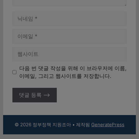
이
름
이
메
일
웹
사
이
다음 번 댓글 작성을 위해 이 브라우저에 이름,
트
이메일, 그리고 웹사이트를 저장합니다.
© 2026 정부정책 지원조아
• 제작됨
GeneratePress