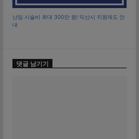
난임 시술비 최대 300만 원! 익산시 지원제도 안
내
댓글 남기기
댓
글