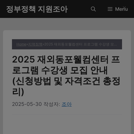
컨
정부정책 지원조아
✕
Menu
텐
츠
로
건
너
Home
»
지역정책
»
2025 재외동포웰컴센터 프로그램 수강생 모집 안내 (신청방법 및 자격조건 총정리)
뛰
기
2025 재외동포웰컴센터 프
로그램 수강생 모집 안내
(신청방법 및 자격조건 총정
리)
2025-05-30
작성자:
조아