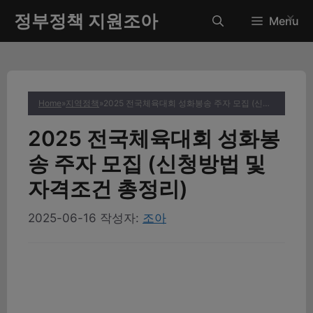
컨
정부정책 지원조아
✕
Menu
텐
츠
로
건
너
Home
»
지역정책
»
2025 전국체육대회 성화봉송 주자 모집 (신청방법 및 자격조건 총정리)
뛰
기
2025 전국체육대회 성화봉
송 주자 모집 (신청방법 및
자격조건 총정리)
2025-06-16
작성자:
조아