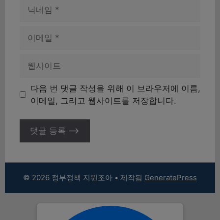
이
름
이
메
일
웹
사
이
다음 번 댓글 작성을 위해 이 브라우저에 이름,
트
이메일, 그리고 웹사이트를 저장합니다.
© 2026 정부정책 지원조아
• 제작됨
GeneratePress