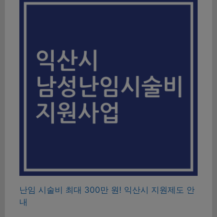
난임 시술비 최대 300만 원! 익산시 지원제도 안
내