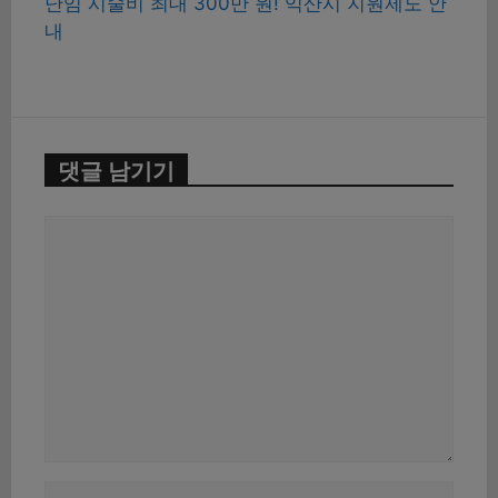
난임 시술비 최대 300만 원! 익산시 지원제도 안
내
댓글 남기기
댓
글
이