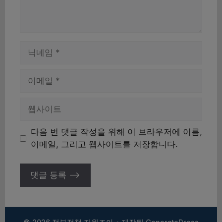
이
름
이
메
일
웹
사
이
다음 번 댓글 작성을 위해 이 브라우저에 이름,
트
이메일, 그리고 웹사이트를 저장합니다.