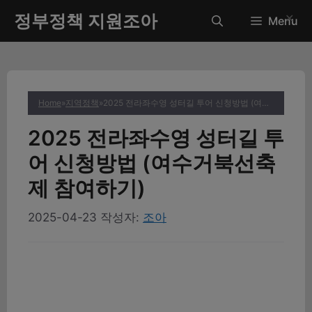
컨
정부정책 지원조아
✕
Menu
텐
츠
로
건
너
Home
»
지역정책
»
2025 전라좌수영 성터길 투어 신청방법 (여수거북선축제 참여하기)
뛰
기
2025 전라좌수영 성터길 투
어 신청방법 (여수거북선축
제 참여하기)
2025-04-23
작성자:
조아