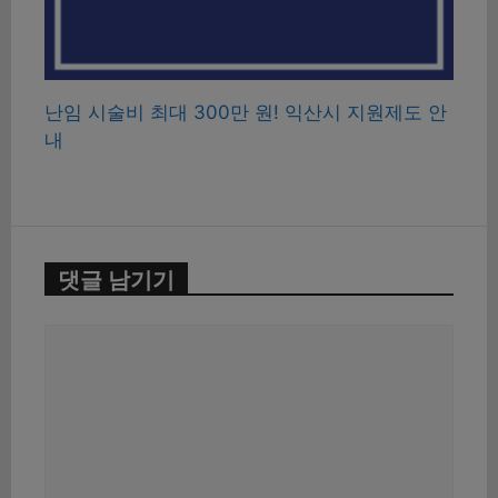
난임 시술비 최대 300만 원! 익산시 지원제도 안
내
댓글 남기기
댓
글