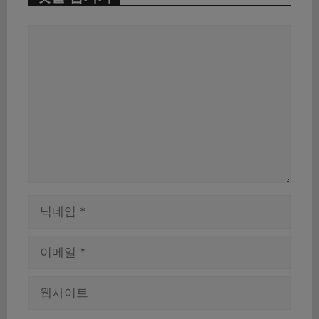
댓
글
이
름
이
메
일
웹
사