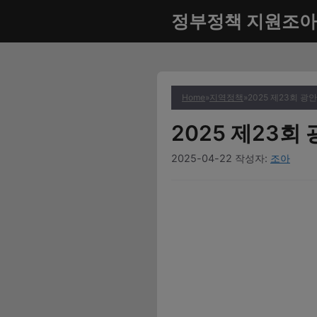
컨
정부정책 지원조아
텐
츠
로
건
너
Home
»
지역정책
»
2025 제23회 
뛰
2025 제23
기
2025-04-22
작성자:
조아