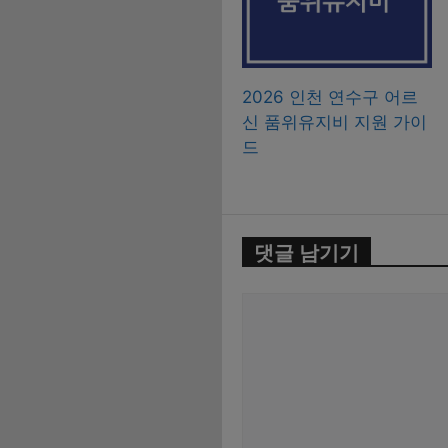
2026 인천 연수구 어르
신 품위유지비 지원 가이
드
댓글 남기기
댓
글