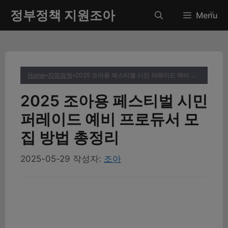
컨
정부정책 지원조아
✕
Menu
텐
츠
로
건
너
Home
»
지역정책
»
2025 조아용 페스티벌 시민 퍼레이드 예비 프로듀서 모집 방법 총정리
뛰
기
2025 조아용 페스티벌 시민
퍼레이드 예비 프로듀서 모
집 방법 총정리
2025-05-29
작성자:
조아