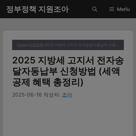
컨
정부정책 지원조아
✕
Menu
텐
츠
로
건
너
Home
»
지역정책
»
2025 지방세 고지서 전자송달자동납부 신청방법 (세액공제 혜택 총정리)
뛰
기
2025 지방세 고지서 전자송
달자동납부 신청방법 (세액
공제 혜택 총정리)
2025-06-16
작성자:
조아