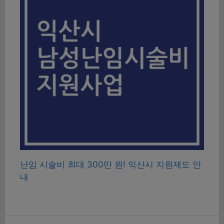
난임 시술비 최대 300만 원! 익산시 지원제도 안
내