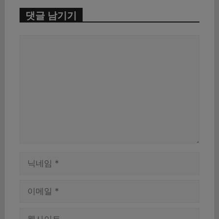
댓글 남기기
댓
글
이
름
이
메
일
웹