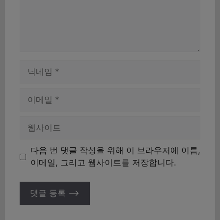
이
름
이
메
일
웹
사
이
다음 번 댓글 작성을 위해 이 브라우저에 이름,
트
이메일, 그리고 웹사이트를 저장합니다.