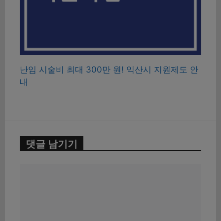
난임 시술비 최대 300만 원! 익산시 지원제도 안
내
댓글 남기기
댓
글