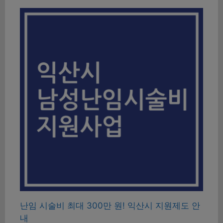
난임 시술비 최대 300만 원! 익산시 지원제도 안
내